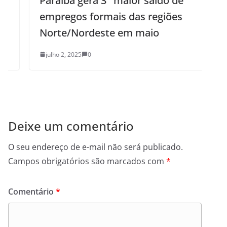
Paraíba gera 3° maior saldo de
empregos formais das regiões
a
Norte/Nordeste em maio
t
julho 2, 2025
0
Deixe um comentário
O seu endereço de e-mail não será publicado.
Campos obrigatórios são marcados com
*
Comentário
*