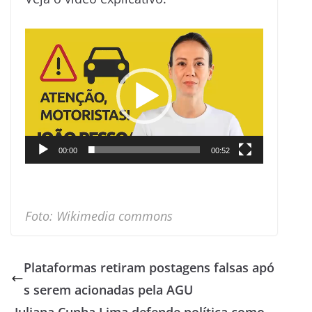
Tocador
de
vídeo
00:00
00:52
Foto: Wikimedia commons
Plataformas retiram postagens falsas apó
s serem acionadas pela AGU
Juliana Cunha Lima defende política como