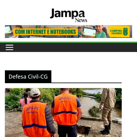
Pular
para
o
conteúdo
Defesa Civil-CG