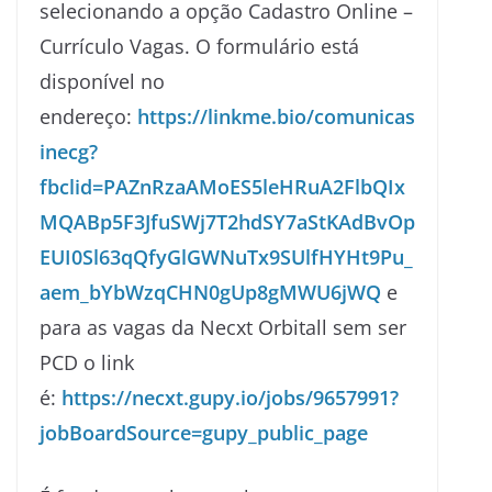
selecionando a opção Cadastro Online –
Currículo Vagas. O formulário está
disponível no
endereço:
https://linkme.bio/comunicas
inecg?
fbclid=PAZnRzaAMoES5leHRuA2FlbQIx
MQABp5F3JfuSWj7T2hdSY7aStKAdBvOp
EUI0Sl63qQfyGlGWNuTx9SUlfHYHt9Pu_
aem_bYbWzqCHN0gUp8gMWU6jWQ
e
para as vagas da Necxt Orbitall sem ser
PCD o link
é:
https://necxt.gupy.io/jobs/9657991?
jobBoardSource=gupy_public_page