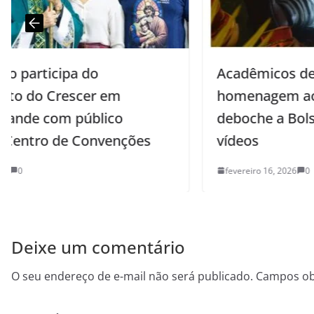
Acadêmicos de Niterói empolga com
homenagem ao presidente Lula e
deboche a Bolsonaro; veja fotos e
vídeos
fevereiro 16, 2026
0
Deixe um comentário
O seu endereço de e-mail não será publicado.
Campos ob