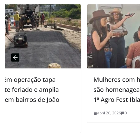
Mulheres com histórias inspiradoras
são homenageadas pela Sedap-PB na
1ª Agro Fest Ibiara
abril 20, 2026
0