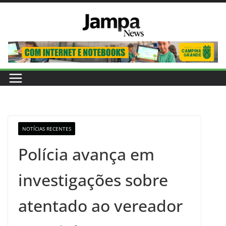
Pular
para
o
conteúdo
NOTÍCIAS RECENTES
Polícia avança em
investigações sobre
atentado ao vereador