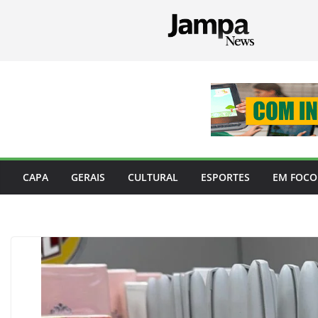
Pular
para
o
conteúdo
CAPA
GERAIS
CULTURAL
ESPORTES
EM FOCO