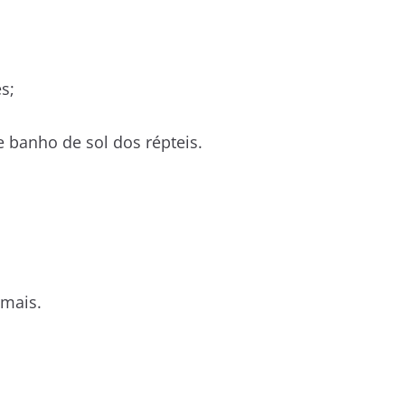
s;
e banho de sol dos répteis.
imais.