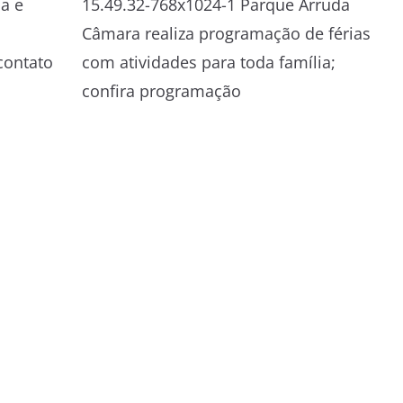
a e
contato