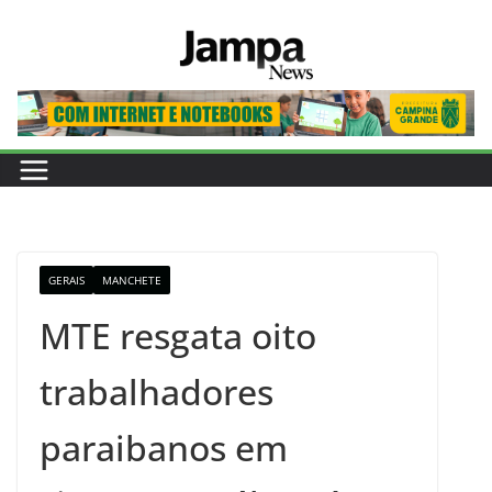
Pular
para
o
conteúdo
GERAIS
MANCHETE
MTE resgata oito
trabalhadores
paraibanos em