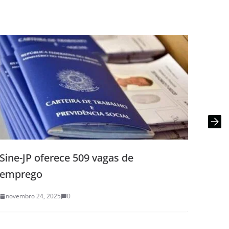
Sine-JP oferece 509 vagas de
Mega
emprego
paga
terç
novembro 24, 2025
0
novem