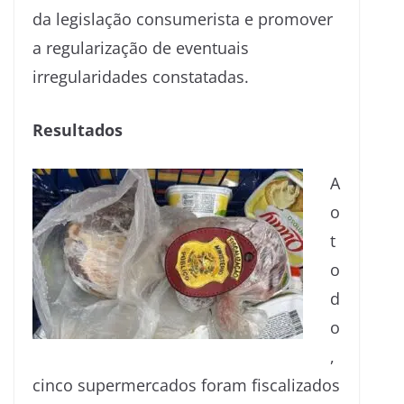
da legislação consumerista e promover
a regularização de eventuais
irregularidades constatadas.
Resultados
A
o
t
o
d
o
,
cinco supermercados foram fiscalizados