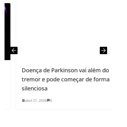
Doença de Parkinson vai além do
tremor e pode começar de forma
p
silenciosa
abril 21, 2026
0