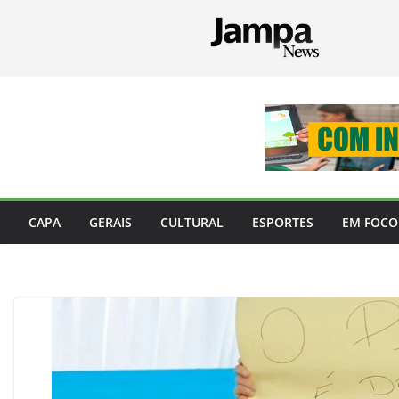
Pular
para
o
conteúdo
CAPA
GERAIS
CULTURAL
ESPORTES
EM FOCO