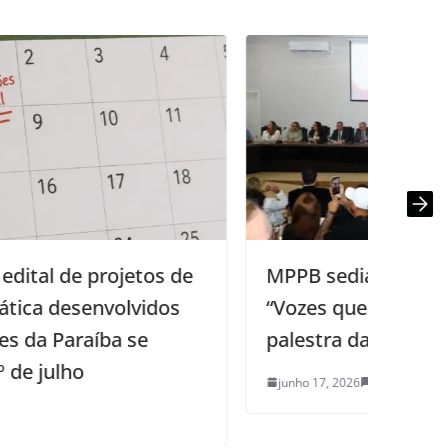
MPPB sedia abertura do evento
“Vozes que Transformam”, com
palestra da ativista Maria da Penha
junho 17, 2026
0