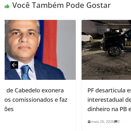
Você Também Pode Gostar
PF desarticula esquema de tráfico
interestadual de drogas e lavagem de
dinheiro na PB e mais quatro estados
maio 26, 2026
0