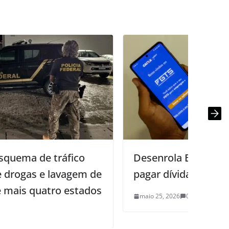
Desenrola Brasil: uso do FGTS para
5
pagar dívidas começa nesta segunda
p
maio 25, 2026
0