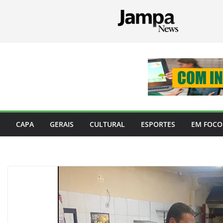
Pular
para
o
conteúdo
CAPA
GERAIS
CULTURAL
ESPORTES
EM FOCO