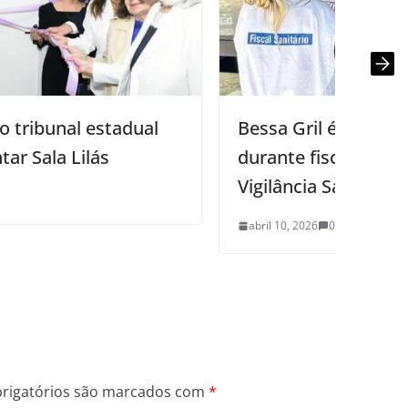
Bessa Gril é interditado no Bessa
durante fiscalização do MP-Procon e
Vigilância Sanitária de JP
abril 10, 2026
0
rigatórios são marcados com
*