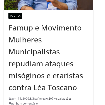
POLITICA
Famup e Movimento
Mulheres
Municipalistas
repudiam ataques
misóginos e etaristas
contra Léa Toscano
abril 14, 2026
Gisa Veiga
207 visualizações
nenhum comentário