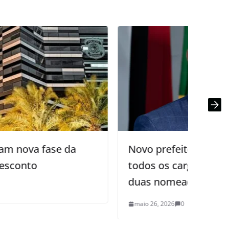
Novo prefeito de Cabedelo exonera
P
todos os cargos comissionados e faz
i
duas nomeações
d
maio 26, 2026
0