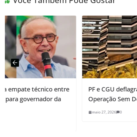
Você Também Pode Gostar
e
PF e CGU deflagram nova fase da
Operação Sem Desconto
maio 27, 2026
0