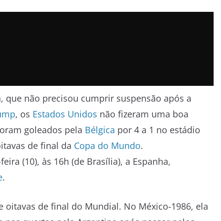
, que não precisou cumprir suspensão após a
rump
, os
Estados Unidos
não fizeram uma boa
 foram goleados pela
Bélgica
por 4 a 1 no estádio
itavas de final da
Copa do Mundo
.
ira (10), às 16h (de Brasília), a Espanha,
e
.
de oitavas de final do Mundial. No México-1986, ela