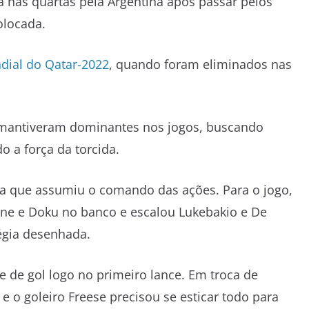
da nas quartas pela Argentina após passar pelos
colocada.
dial do Qatar-2022
, quando foram eliminados nas
e mantiveram dominantes nos jogos, buscando
o a força da torcida.
ica que assumiu o comando das ações. Para o jogo,
uyne e Doku no banco e escalou Lukebakio e De
tégia desenhada.
e de gol logo no primeiro lance. Em troca de
e o goleiro Freese precisou se esticar todo para