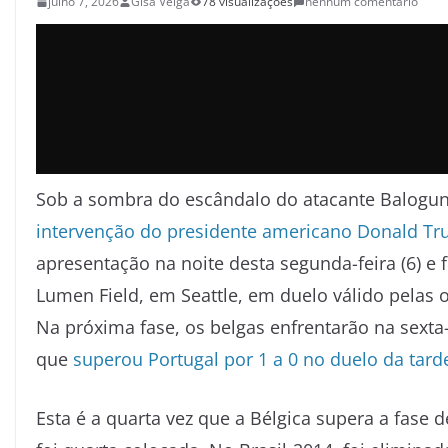
julho 7, 2026
Gisa Veiga
78 visualizações
nenhum comentário
Sob a sombra do escândalo do atacante Balogun
intervenção do presidente americano Donald T
apresentação na noite desta segunda-feira (6) e
Lumen Field, em Seattle, em duelo válido pelas o
Na próxima fase, os belgas enfrentarão na sexta-fe
que
superou Portugal por 1 a 0 no duelo da tard
Esta é a quarta vez que a Bélgica supera a fase 