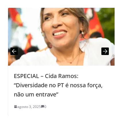
ESPECIAL – Cida Ramos:
L
“Diversidade no PT é nossa força,
não um entrave”
agosto 3, 2025
0