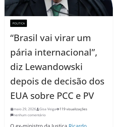
POLITICA
“Brasil vai virar um
pária internacional”,
diz Lewandowski
depois de decisão dos
EUA sobre PCC e PV
maio 29, 2026
Gisa Veiga
119 visualizações
nenhum comentário
O ex-ministro da Justiça
Ricardo