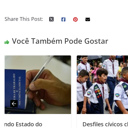
Share This Post:
Você Também Pode Gostar
Desfiles cívicos chegam aos bairros