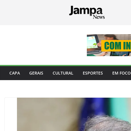
Pular
para
o
conteúdo
CAPA
GERAIS
CULTURAL
ESPORTES
EM FOCO