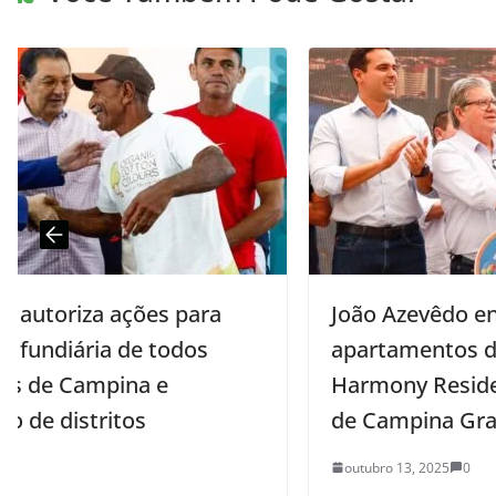
João Azevêdo entrega mais 288
apartamentos do condomínio
Harmony Residence no aniversário
de Campina Grande
outubro 13, 2025
0