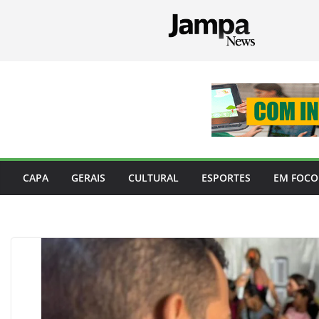
Pular
para
o
conteúdo
CAPA
GERAIS
CULTURAL
ESPORTES
EM FOCO