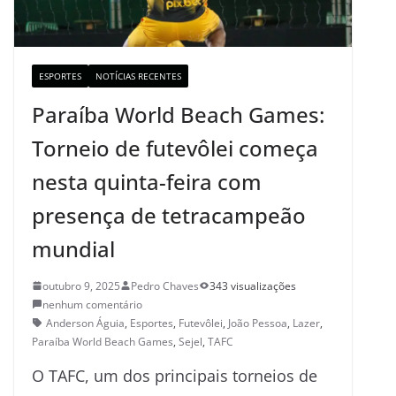
ESPORTES
NOTÍCIAS RECENTES
Paraíba World Beach Games:
Torneio de futevôlei começa
nesta quinta-feira com
presença de tetracampeão
mundial
outubro 9, 2025
Pedro Chaves
343 visualizações
nenhum comentário
Anderson Águia
,
Esportes
,
Futevôlei
,
João Pessoa
,
Lazer
,
Paraíba World Beach Games
,
Sejel
,
TAFC
O TAFC, um dos principais torneios de