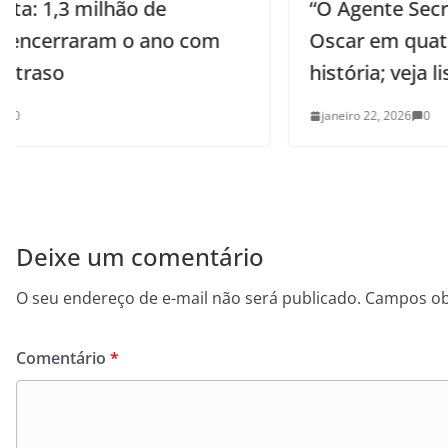
“O Agente Secreto” é indicado ao
Oscar em quatro categorias e faz
história; veja lista completa
janeiro 22, 2026
0
Deixe um comentário
O seu endereço de e-mail não será publicado.
Campos ob
Comentário
*