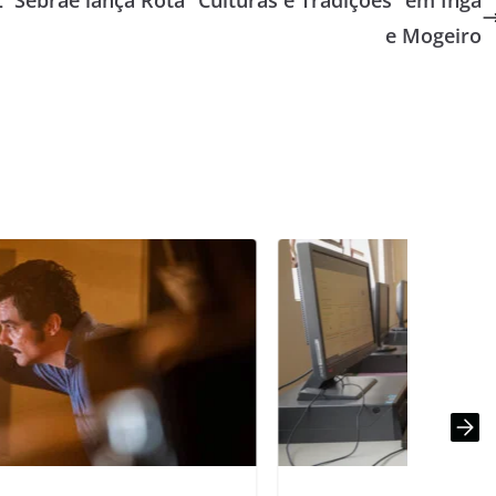
L
Sebrae lança Rota “Culturas e Tradições” em Ingá
e Mogeiro