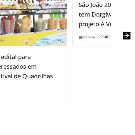
São João 2026 de Campina Grande
tem Dorgival Dantas, Sâmya Maia e
projeto À Vontade nesta quinta-feira
junho 4, 2026
0