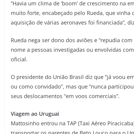
“Havia um clima de ‘boom’ de crescimento na em
muito forte, encabeçado pelo Rueda, que vinha c
aquisição de várias aeronaves foi financiada”, d
Rueda nega ser dono dos aviões e “repudia com 
nome a pessoas investigadas ou envolvidas com a
oficial.
O presidente do União Brasil diz que “já voou e
ou como convidado”, mas que “nunca participou
seus deslocamentos “em voos comerciais”.
Viagem ao Uruguai
Mattosinho entrou na TAP (Taxi Aéreo Piracicab
transportar os parentes de Beto Louco para o U