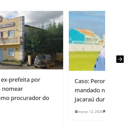
Caso: Peron Filho: Gaeco cumpre
mandado na casa do prefeito de
Jacaraú durante operação na cidade
março 12, 2026
0