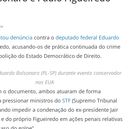
io
ntou denúncia
contra o
deputado federal
Eduardo
iredo, acusando-os de prática continuada do crime
bolição do Estado Democrático de Direito.
uardo Bolsonaro (PL-SP) durante evento conservador
nos EUA
m o documento, ambos atuaram de forma
a pressionar ministros do
STF
(Supremo Tribunal
ando impedir a condenação do ex-presidente Jair
 e do próprio Figueiredo em ações penais relativas
aso do golpe”.