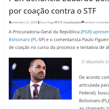
por coação contra o STF
setembro 22, 2025
Gisa Veiga
272 visualizações
nenhum comentár
A Procuradoria-Geral da República (
PGR
)
aprese
Bolsonaro
(
PL
-SP) e o comentarista Paulo Figue
de coação no curso do processo e tentativa de a
O deputado Ed
De acordo co
articulada par
Federal), busc
Bolsonaro (PL)
ao chamado “c