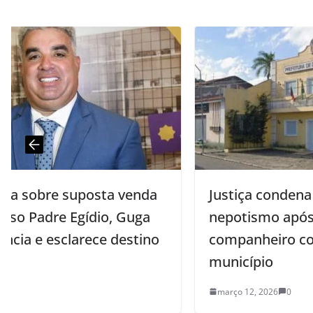
a
Justiça condena ex-prefeita por
nepotismo após nomear
o
companheiro como procurador do
município
março 12, 2026
0