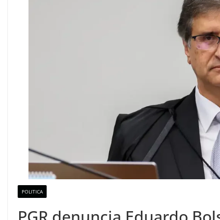
POLITICA
PGR denuncia Eduardo Bols