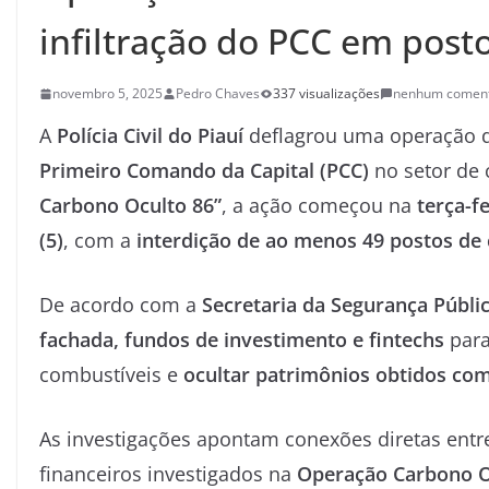
infiltração do PCC em post
novembro 5, 2025
Pedro Chaves
337 visualizações
nenhum coment
A
Polícia Civil do Piauí
deflagrou uma operação d
Primeiro Comando da Capital (PCC)
no setor de 
Carbono Oculto 86”
, a ação começou na
terça-fe
(5)
, com a
interdição de ao menos 49 postos de
De acordo com a
Secretaria da Segurança Públic
fachada, fundos de investimento e fintechs
para
combustíveis e
ocultar patrimônios obtidos com
As investigações apontam conexões diretas ent
financeiros investigados na
Operação Carbono O