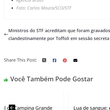
Agência Brasil
Foto: Carlos Moura/SCO/STF
Ministros do STF acreditam que foram gravado
clandestinamente por Toffoli em sessão secreta
Share This Post:
Você Também Pode Gostar
e
Lua de sangue: eclipse lunar total