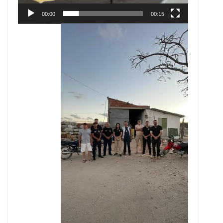
00:00
00:15
Tocador
de
vídeo