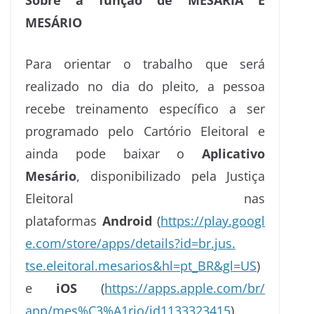
Sobre a função de MESÁRIA E
MESÁRIO
Para orientar o trabalho que será
realizado no dia do pleito, a pessoa
recebe treinamento específico a ser
programado pelo Cartório Eleitoral e
ainda pode baixar o
Aplicativo
Mesário
, disponibilizado pela Justiça
Eleitoral nas
plataformas
Android
(
https://play.googl
e.com/
store/apps/details?id=br.jus.
tse.eleitoral.mesarios&hl=pt_
BR&gl=US
)
e
iOS
(
https://apps.apple.com/br/
app/mes%C3%A1rio/id1133323415
)
.