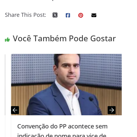
Share This Post:
Você Também Pode Gostar
Convenção do PP acontece sem
indicação de nome para vice de
d