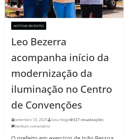
NOTÍCIAS RECENTES
Leo Bezerra
acompanha início da
modernização da
iluminação no Centro
de Convenções
setembro 10, 2025
Gisa Veiga
327 visualizações
nenhum comentário
O prefeito em exercício de João Pessoa,