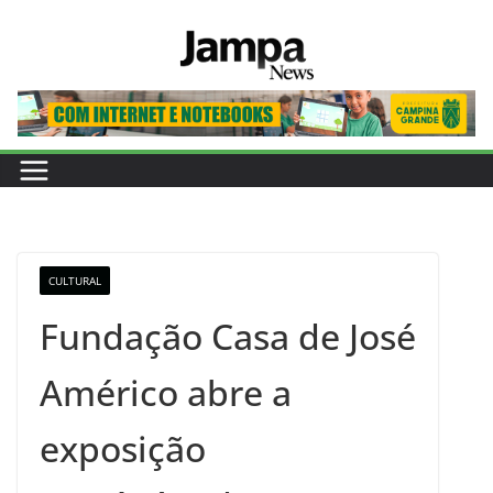
Pular
para
o
conteúdo
CULTURAL
Fundação Casa de José
Américo abre a
exposição