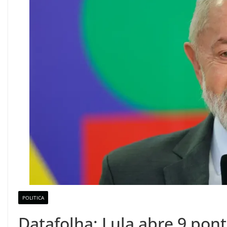
POLITICA
Datafolha: Lula abre 9 pon