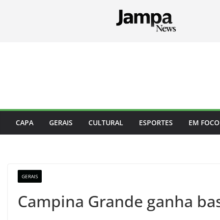
Pular
para
o
conteúdo
CAPA
GERAIS
CULTURAL
ESPORTES
EM FOCO
GERAIS
Campina Grande ganha base