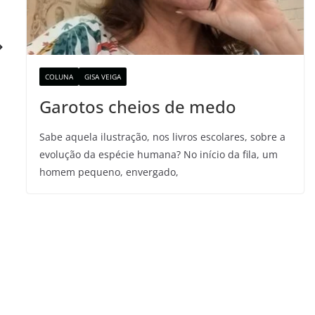
COLUNA
GISA VEIGA
Garotos cheios de medo
Sabe aquela ilustração, nos livros escolares, sobre a
evolução da espécie humana? No início da fila, um
homem pequeno, envergado,
Prefeitura de Campina Grande
prepara programação especial para
comemorar Dia da Criança
outubro 3, 2025
0