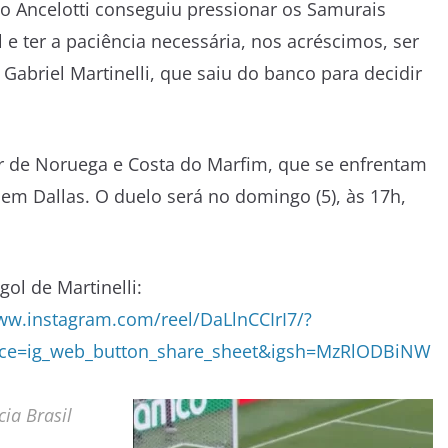
lo Ancelotti conseguiu pressionar os Samurais
l e ter a paciência necessária, nos acréscimos, ser
abriel Martinelli, que saiu do banco para decidir
or de Noruega e Costa do Marfim, que se enfrentam
), em Dallas. O duelo será no domingo (5), às 17h,
gol de Martinelli:
www.instagram.com/reel/DaLlnCCIrI7/?
ce=ig_web_button_share_sheet&igsh=MzRlODBiNW
ia Brasil