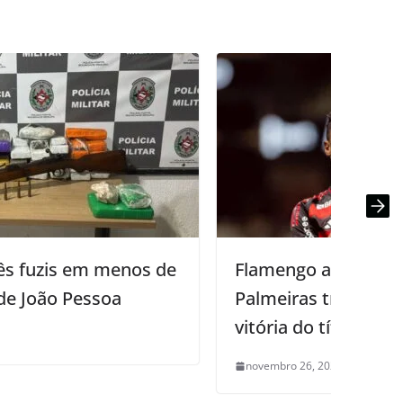
Flamengo arranca empate no fim, vê
Palmeiras tropeçar e fica a uma
vitória do título brasileiro
novembro 26, 2025
0