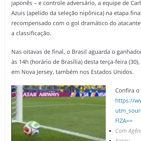
japonês – e controle adversário, a equipe de Car
Azuis (apelido da seleção nipônica) na etapa fina
recompensado com o gol dramático do atacante G
a classificação.
Nas oitavas de final, o Brasil aguarda o ganhad
às 14h (horário de Brasília) desta terça-feira (30
em Nova Jersey, também nos Estados Unidos.
Confira o 
h
ttps://
utm_sour
FlZA==
Com Agênc
Fotos: