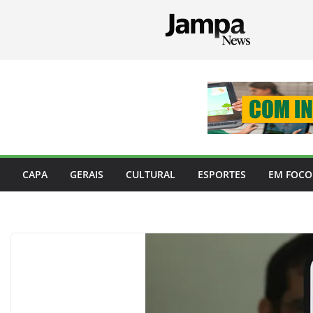
Pular
para
o
conteúdo
CAPA
GERAIS
CULTURAL
ESPORTES
EM FOCO