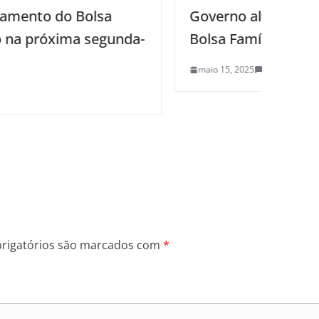
Governo altera regra de transição do
Bolsa Família; entenda
maio 15, 2025
0
rigatórios são marcados com
*