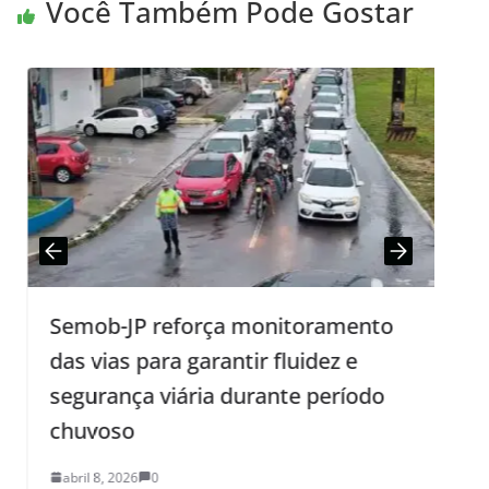
Você Também Pode Gostar
Semob-JP reforça monitoramento
das vias para garantir fluidez e
m
segurança viária durante período
chuvoso
abril 8, 2026
0