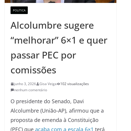
POLITICA
Alcolumbre sugere
“melhorar” 6×1 e quer
passar PEC por
comissões
junho 3, 2026
Gisa Veiga
102 visualizações
nenhum comentário
O presidente do Senado, Davi
Alcolumbre (União-AP), afirmou que a
proposta de emenda à Constituição
(PEC) que
acaba com a escala 6×1
terá