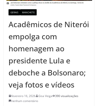
GERAIS
MANCHETE
Acadêmicos de Niterói
empolga com
homenagem ao
presidente Lula e
deboche a Bolsonaro;
veja fotos e vídeos
fevereiro 16, 2026
Gisa Veiga
390 visualizações
nenhum comentário