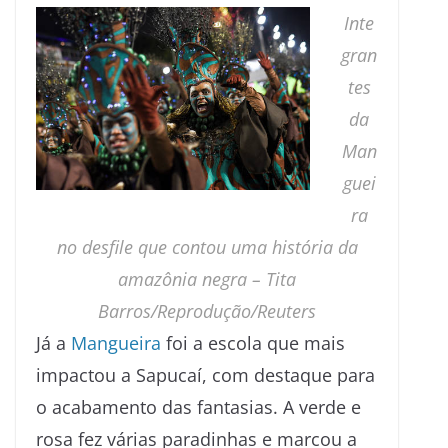
Inte
gran
tes
da
Man
guei
ra
no desfile que contou uma história da
amazônia negra –
Tita
Barros/Reprodução/Reuters
Já a
Mangueira
foi a escola que mais
impactou a Sapucaí, com destaque para
o acabamento das fantasias. A verde e
rosa fez várias paradinhas e marcou a