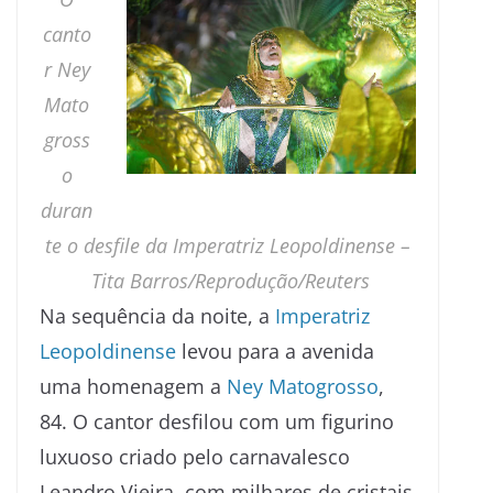
canto
r Ney
Mato
gross
o
duran
te o desfile da Imperatriz Leopoldinense –
Tita Barros/Reprodução/Reuters
Na sequência da noite, a
Imperatriz
Leopoldinense
levou para a avenida
uma homenagem a
Ney Matogrosso
,
84. O cantor desfilou com um figurino
luxuoso criado pelo carnavalesco
Leandro Vieira, com milhares de cristais